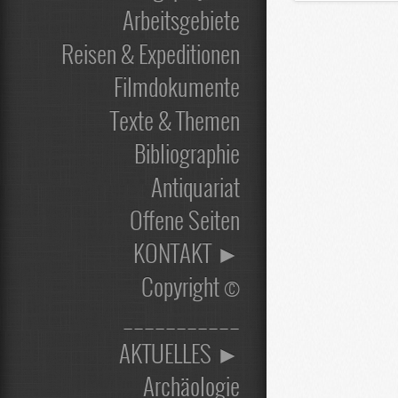
Arbeitsgebiete
Reisen & Expeditionen
Filmdokumente
Texte & Themen
Bibliographie
Antiquariat
Offene Seiten
KONTAKT ►
Copyright ©
___________
AKTUELLES ►
Archäologie