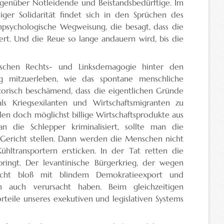
egenüber Notleidende und Beistandsbedürftige. Im
ger Solidarität findet sich in den Sprüchen des
npsychologische Wegweisung, die besagt, dass die
rt. Und die Reue so lange andauern wird, bis die
wischen Rechts- und Linksdemagogie hinter den
ig mitzuerleben, wie das spontane menschliche
satorisch beschämend, dass die eigentlichen Gründe
als Kriegsexilanten und Wirtschaftsmigranten zu
llen doch möglichst billige Wirtschaftsprodukte aus
an die Schlepper kriminalisiert, sollte man die
s Gericht stellen. Dann werden die Menschen nicht
hltransportern ersticken. In der Tat retten die
ingt. Der levantinische Bürgerkrieg, der wegen
 nicht bloß mit blindem Demokratieexport und
ch auch verursacht haben. Beim gleichzeitigen
eile unseres exekutiven und legislativen Systems