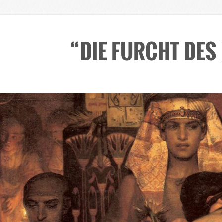
“DIE FURCHT DES
ious
Startseite
│
INHALT
│
Texte & Themen
│
Sozialphänomeno
Ein Essay zur Migration, Xenop