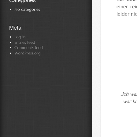
einer re
No categories
leider ni
Meta
Log in
Entries feed
Comments feed
WordPress.org
„Ich wa
war kr