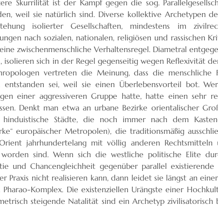
ere Skurrilität ist der Kampf gegen die sog. Parallelgesellsc
den, weil sie natürlich sind. Diverse kollektive Archetypen 
tehung isolierter Gesellschaften, mindestens im zivilre
ungen nach sozialen, nationalen, religiösen und rassischen K
 eine zwischenmenschliche Verhaltensregel. Diametral entgege
), isolieren sich in der Regel gegenseitig wegen Reflexivität d
thropologen vertreten die Meinung, dass die menschliche 
n entstanden sei, weil sie einen Überlebensvorteil bot. We
gen einer aggressiveren Gruppe hatte, hatte einen sehr re
ssen. Denkt man etwa an urbane Bezirke orientalischer Gro
hinduistische Städte, die noch immer nach dem Kasten-Pr
irke“ europäischer Metropolen), die traditionsmäßig ausschlie
rient jahrhundertelang mit völlig anderen Rechtsmitte
 worden sind. Wenn sich die westliche politische Elite du
ie und Chancengleichheit gegenüber parallel existierende G
er Praxis nicht realisieren kann, dann leidet sie längst an eine
 Pharao-Komplex. Die existenziellen Urängste einer Hochk
metrisch steigende Natalität sind ein Archetyp zivilisatoris