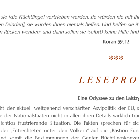
sie [die Flüchtlinge] vertrieben werden, sie würden nie mit 
n Feinden], sie würden ihnen niemals helfen. Und helfen sie ih
n Rücken wenden; und dann sollen sie (selbst) keine Hilfe fi
Koran 59, 12
***
L E S E P R O
Eine Odyssee zu den Laist
cht der aktuell weitgehend verschärften Asylpolitik der EU, 
e der Nationalstaaten nicht in allen ihren Details wirklich t
sichtlos frustrierende Situation. Die Fakten sprechen für
der „Entrechteten unter den Völkern“ auf die „Bastion Eur
nd somit die Bestimmungen der Genfer Flüchtlingskonven