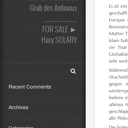
Grab des Antinous
Es ist ei
geschafft
__________
Europas 
FOR SALE ►
Ressourc
Mutter T
Hary SOLARY
Islam ha
on Trial
Globalis
sehr weit
Während 
(Stacheld
gegen d
Recent Comments
wiedersp
Indiens i
ahimsa
(G
Archives
geschlag
alle Phil
Categories
Die hohen