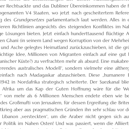
er Rechtsackte und das Dubliner Übereinkommen haben de fa
ogenannten V4 Staaten, wo jetzt nach gescheitertem Refere
ng des
Grundgesetzes
parlamentarisch laut werden. Alles in
deren Richtlinien angesichts des steigenden Konfliktes im N
tige Lösungen bieten. Jetzt einfach hunderttausend flücht
ten Ghani (in seinem Land wegen Korruption von der Mehrheit 
t und Asche gelegtes Heimatland zurückzuschieben, ist die gr
sichtige Idee, Millionen von Migranten einfach auf eine gut
anischer Küste?) zu verfrachten mehr als absurd. Eine makabre
ierendes australisches Modell“, sondern vielmehr eine alther
einfach nach Madagaskar abzuschieben. Diese „humanere E
942 in Nordafrika strategisch scheiterte. Der Suezkanal bli
Afrika um das Kap der Guten Hoffnung wäre für die Wehr
“ von mehr als 6 Millionen Menschen endete eben wie bek
e des Großmufti von Jerusalem, für dessen Ergreifung die Brite
krieg aber aus pragmatischen Gründen ihn sehr schlau vor de
n Libanon „versteckten“, um die Araber nicht gegen sich a
r Politik im Nahen Osten! Und was passiert, wenn die Alliiert