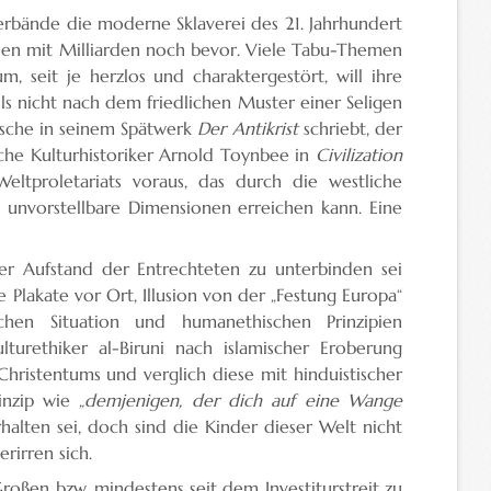
verbände die moderne Sklaverei des 21. Jahrhundert
stehen mit Milliarden noch bevor. Viele Tabu-Themen
 seit je herzlos und charaktergestört, will ihre
ls nicht nach dem friedlichen Muster einer Seligen
sche in seinem Spätwerk
Der Antikrist
schriebt, der
sche Kulturhistoriker Arnold Toynbee in
Civilization
ltproletariats voraus, das durch die westliche
 unvorstellbare Dimensionen erreichen kann. Eine
er Aufstand der Entrechteten zu unterbinden sei
 Plakate vor Ort, Illusion von der „Festung Europa“
hen Situation und humanethischen Prinzipien
lturethiker al-Biruni nach islamischer Eroberung
Christentums und verglich diese mit hinduistischer
rinzip wie
„demjenigen, der dich auf eine Wange
alten sei, doch sind die Kinder dieser Welt nicht
rirren sich.
roßen bzw. mindestens seit dem Investiturstreit zu