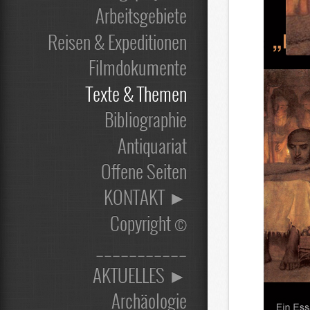
Arbeitsgebiete
Reisen & Expeditionen
Filmdokumente
Texte & Themen
Bibliographie
Antiquariat
Offene Seiten
KONTAKT ►
Copyright ©
___________
AKTUELLES ►
Archäologie