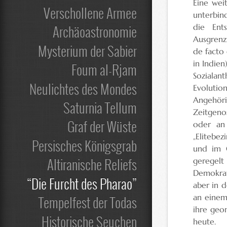
Eine weit
Verschollene Armee
unterbin
die Ents
Archäoastronomie
Ausgrenz
Mysterium der Sabier
de facto
in Indien
Foum al-Rjam
Sozialan
Neulichtes des Mondes
Evolutio
Angehöri
Saturnia Tellum
Zeitgeno
Graf der Wüste
oder an 
„Elitebez
Persisches Königsgrab
und im O
Altiranische Reliefs
geregelt
Demokrat
“Die Furcht des Pharao”
aber in d
an einem
Tempelfest der Todas
ihre geo
Historische Seuchen
heute.