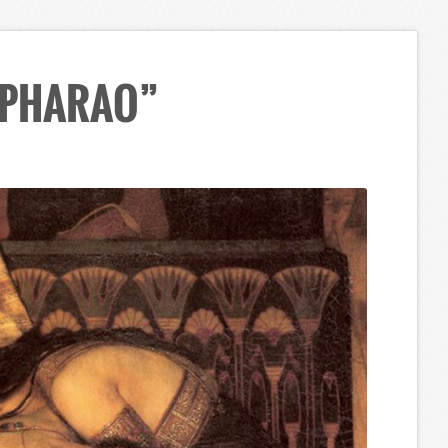
 PHARAO”
logie & Anthropologie
│
Die Furcht des Pharao
►
hobie und Idenitität
I N H A L T :