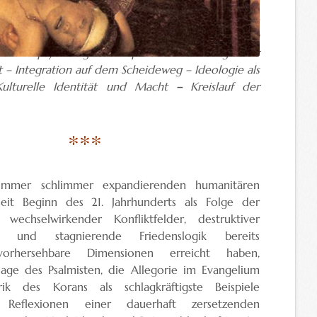
ordnung – Biblische Urbilder und Reminiszenzen –
und ihre Fallen – Völkerrecht in der Ethik des Islam
he und psychologische Aspekte – Archäologie der
ft – Integration auf dem Scheideweg – Ideologie als
Kulturelle Identität und Macht
–
Kreislauf der
***
 immer schlimmer expandierenden humanitären
eit Beginn des 21. Jahrhunderts als Folge der
 wechselwirkender Konfliktfelder, destruktiver
on und stagnierende Friedenslogik bereits
orhersehbare Dimensionen erreicht haben,
lage des Psalmisten, die Allegorie im Evangelium
k des Korans als schlagkräftigste Beispiele
er Reflexionen einer dauerhaft zersetzenden