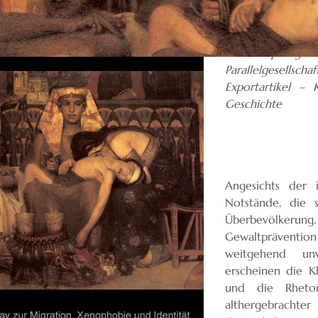
Pharaonische Welt
Christliche Moral 
– Anthropologisc
Parallelgesellscha
Exportartikel – 
Geschichte
Angesichts der
Notstände, die s
Überbevölkerung,
Gewaltpräventi
weitgehend unv
erscheinen die K
und die Rhetori
althergebracht