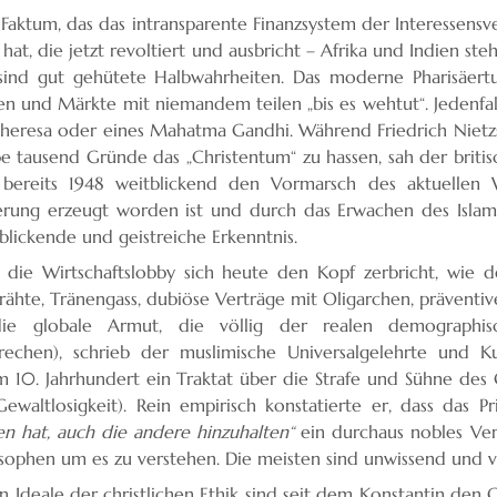
n Faktum, das das intransparente Finanzsystem der Interessens
 hat, die jetzt revoltiert und ausbricht – Afrika und Indien 
sind gut gehütete Halbwahrheiten. Das moderne Pharisäertum,
en und Märkte mit niemandem teilen „bis es wehtut“. Jedenfal
heresa oder eines Mahatma Gandhi. Während Friedrich Nietz
be tausend Gründe das „Christentum“ zu hassen, sah der briti
bereits 1948 weitblickend den Vormarsch des aktuellen We
ierung erzeugt worden ist und durch das Erwachen des Islam
blickende und geistreiche Erkenntnis.
die Wirtschaftslobby sich heute den Kopf zerbricht, wie d
rähte, Tränengass, dubiöse Verträge mit Oligarchen, präventive
ie globale Armut, die völlig der realen demographisc
rechen), schrieb der muslimische Universalgelehrte und Ku
m 10. Jahrhundert ein Traktat über die Strafe und Sühne des 
ewaltlosigkeit). Rein empirisch konstatierte er, dass das P
en hat, auch die andere hinzuhalten“
ein durchaus nobles Verh
osophen um es zu verstehen. Die meisten sind unwissend und ve
 Ideale der christlichen Ethik sind seit dem Konstantin den G