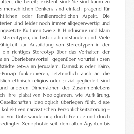
haften, die bereits existent sind: Sie sind kaum zu
des menschlichen Denkens sind einfach prägend für
chtlichen oder familienrechtlichen Aspekt. Die
riterien sind leider noch immer allgegenwertig und
ngesetzte Kulturen (wie z. B. Hinduismus und Islam
er Stereotypen, die historisch entstanden sind. Viele
Fähigkeit zur Ausbildung von Stereotypen in der
r ein richtiges Stereotyp über das Verhalten der
alen Überlebensvorteil gegenüber vorurteilslosen
ßstädte (etwa an Jerusalem, Damaskus oder Kairo,
inzip funktionieren, letztendlich auch an die
ßlich ethnisch-religiös oder sozial gegliedert sind
ln und anderen Dimensionen des Zusammenlebens
rch ihre plakativen Neologismen, wie Aufklärung,
esellschaften ideologisch überlegen fühlt, diese
r kollektiven narzisstischen Persönlichkeitsstörung –
ultur vor Unterwanderung durch Fremde und durch
ch bedingter Xenophobie seit dem alten Ägypten bis