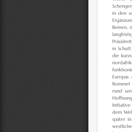
Schengen
in den s
Ergänzu
Beinen, 
langfris
Präsiden
in Schut
die kurz
nordafrik
funktion
Europas 
Rommel 1
rund um 
Hoffnung
Initiativ
dem Welt
später i
westliche