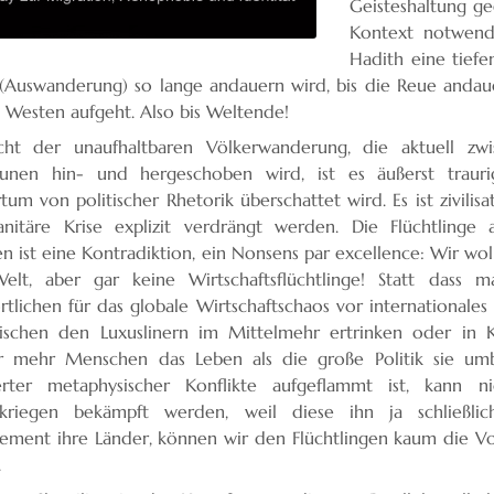
Geisteshaltung g
Kontext notwendi
Hadith eine tiefe
(Auswanderung) so lange andauern wird, bis die Reue andaue
 Westen aufgeht. Also bis Weltende!
cht der unaufhaltbaren Völkerwanderung, die aktuell z
äunen hin- und hergeschoben wird, ist es äußerst traur
tum von politischer Rhetorik überschattet wird. Es ist zivili
nitäre Krise explizit verdrängt werden. Die Flüchtlinge 
en ist eine Kontradiktion, ein Nonsens par excellence: Wir wo
Welt, aber gar keine Wirtschaftsflüchtlinge! Statt dass m
rtlichen für das globale Wirtschaftschaos vor internationale
schen den Luxuslinern im Mittelmehr ertrinken oder in Kü
r mehr Menschen das Leben als die große Politik sie umbr
ierter metaphysischer Konflikte aufgeflammt ist, kann
vkriegen bekämpft werden, weil diese ihn ja schließli
ment ihre Länder, können wir den Flüchtlingen kaum die Vort
.