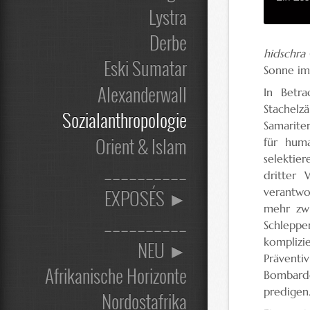
Lystra
Derbe
hidschra
Eski Sumatar
Sonne im
Alexanderwall
In Betra
Stachelz
Sozialanthropologie
Samariter
Orient & Islam
für huma
selektier
__________
dritter 
EXPOSÉS ►
verantwo
mehr zwi
__________
Schleppe
kompliz
NEU ►
Präventi
Afrikanische Horizonte
Bombarde
predigen
Nordostafrika