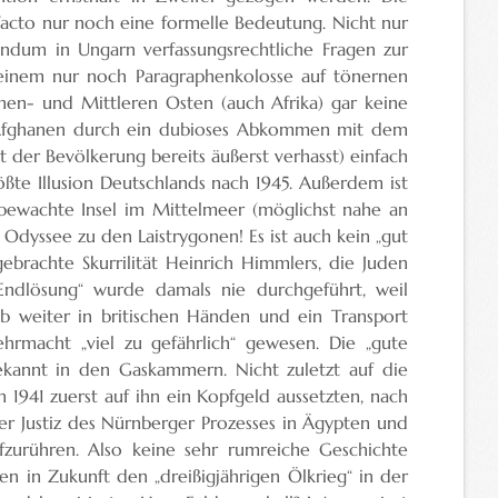
cto nur noch eine formelle Bedeutung. Nicht nur
ndum in Ungarn verfassungsrechtliche Fragen zur
 einem nur noch Paragraphenkolosse auf tönernen
ahen- und Mittleren Osten (auch Afrika) gar keine
ige Afghanen durch ein dubioses Abkommen mit dem
der Bevölkerung bereits äußerst verhasst) einfach
ößte Illusion Deutschlands nach 1945. Außerdem ist
 bewachte Insel im Mittelmeer (möglichst nahe an
 Odyssee zu den Laistrygonen! Es ist auch kein „gut
gebrachte Skurrilität Heinrich Himmlers, die Juden
ndlösung“ wurde damals nie durchgeführt, weil
eb weiter in britischen Händen und ein Transport
macht „viel zu gefährlich“ gewesen. Die „gute
annt in den Gaskammern. Nicht zuletzt auf die
n 1941 zuerst auf ihn ein Kopfgeld aussetzten, nach
r Justiz des Nürnberger Prozesses in Ägypten und
ufzurühren. Also keine sehr rumreiche Geschichte
en in Zukunft den „dreißigjährigen Ölkrieg“ in der