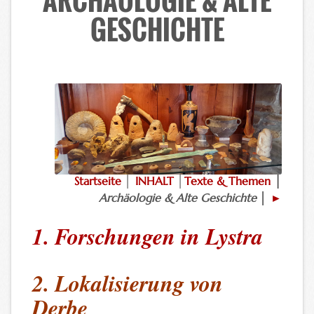
ARCHÄOLOGIE & ALTE
GESCHICHTE
Previous
Next
Startseite
│
INHALT
│
Texte & Themen
│
Archäologie & Alte Geschichte
│
►
1. Forschungen in Lystra
2. Lokalisierung von
Derbe