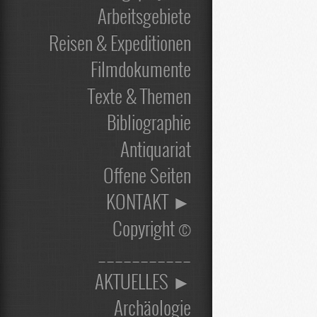
Arbeitsgebiete
Reisen & Expeditionen
Filmdokumente
Texte & Themen
Bibliographie
Antiquariat
Offene Seiten
KONTAKT ►
Copyright ©
___________
AKTUELLES ►
Archäologie