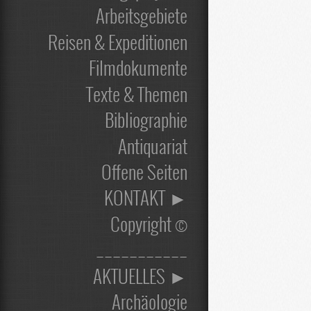
Arbeitsgebiete
Reisen & Expeditionen
Filmdokumente
Texte & Themen
Bibliographie
Antiquariat
Offene Seiten
KONTAKT ►
Copyright ©
___________
AKTUELLES ►
Archäologie