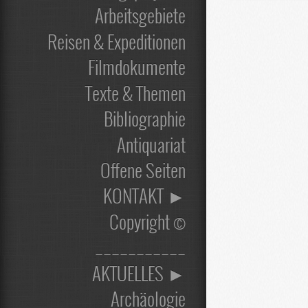
Arbeitsgebiete
Reisen & Expeditionen
Filmdokumente
Texte & Themen
Bibliographie
Antiquariat
Offene Seiten
KONTAKT ►
Copyright ©
___________
AKTUELLES ►
Archäologie