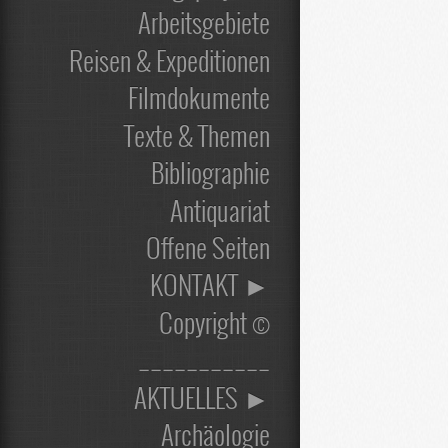
Arbeitsgebiete
Reisen & Expeditionen
Filmdokumente
Texte & Themen
Bibliographie
Antiquariat
Offene Seiten
KONTAKT ►
Copyright ©
___________
AKTUELLES ►
Archäologie