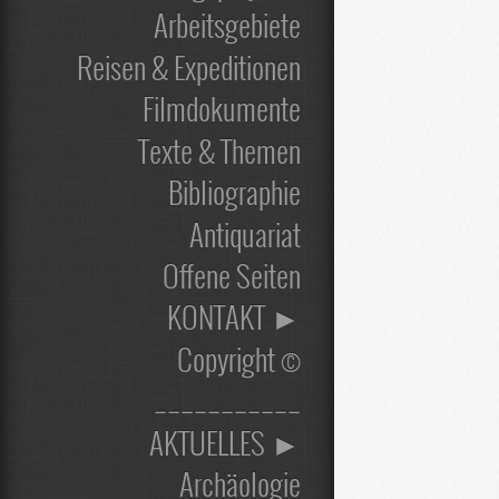
Arbeitsgebiete
Reisen & Expeditionen
Filmdokumente
Texte & Themen
Bibliographie
Antiquariat
Offene Seiten
KONTAKT ►
Copyright ©
___________
AKTUELLES ►
Archäologie