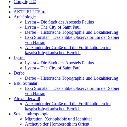
Copyright ©
___________
AKTUELLES ►
Archäologie
Lystra – Die Stadt des Apostels Paulus
Lystra – The City of Saint Paul
Derbe – Historische Topographie und Lokalisierung
Eski Sumatar – Das antike Observatorium der Sabier
von Harran
Alexander der Große und die Fortifikationen im
kaspisch-hyrkanischen Bereich
Lystra
Lystra – Die Stadt des Apostels Paulus
Lystra – The City of Saint Paul
Derbe
Derbe – Historische Topographie und Lokalisierung
Eski Sumatar
Eski Sumatar – Das antike Observatorium der Sabier
von Harran
Alexanderwall
Alexander der Große und die Fortifikationen im
kaspisch-hyrkanischen Bereich
Sozialanthropologie
Migration, Xenophobie und Idenitität
Archetyp der Homoerotik im Orient