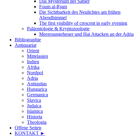
Das Mysterium der Sabier
Foum al-Rjam
Die Sichtbarkeit des Neulichtes am frühen
Abendhimmel
The first visibility of crescent in early evening
Paläontologie & Kryptozoologie
Meeresungeheuer und Hai Attacken an der Adria
Bibliographie
Antiquariat
Orient
Mittelasien
Indien
Afrika
Nordpol
Adria
Antiquitas
Hungarica
Germanica
Slavica
Judaica
Islamica
Historia
Theologia
Offene Seiten
KONTAKT ►