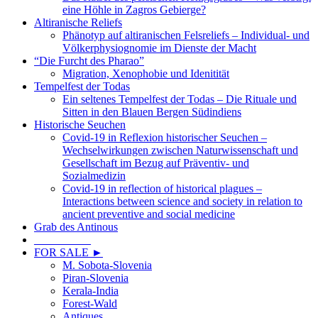
eine Höhle in Zagros Gebierge?
Altiranische Reliefs
Phänotyp auf altiranischen Felsreliefs – Individual- und
Völkerphysiognomie im Dienste der Macht
“Die Furcht des Pharao”
Migration, Xenophobie und Idenitität
Tempelfest der Todas
Ein seltenes Tempelfest der Todas – Die Rituale und
Sitten in den Blauen Bergen Südindiens
Historische Seuchen
Covid-19 in Reflexion historischer Seuchen –
Wechselwirkungen zwischen Naturwissenschaft und
Gesellschaft im Bezug auf Präventiv- und
Sozialmedizin
Covid-19 in reflection of historical plagues –
Interactions between science and society in relation to
ancient preventive and social medicine
Grab des Antinous
__________
FOR SALE ►
M. Sobota-Slovenia
Piran-Slovenia
Kerala-India
Forest-Wald
Antiques