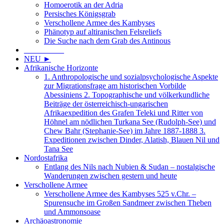
Homoerotik an der Adria
Persisches Königsgrab
Verschollene Armee des Kambyses
Phänotyp auf altiranischen Felsreliefs
Die Suche nach dem Grab des Antinous
__________
NEU ►
Afrikanische Horizonte
1. Anthropologische und sozialpsychologische Aspekte
zur Migrationsfrage am historischen Vorbilde
Abessiniens 2. Topographische und völkerkundliche
Beiträge der österreichisch-ungarischen
Afrikaexpedition des Grafen Teleki und Ritter von
Höhnel am nödlichen Turkana See (Rudolph-See) und
Chew Bahr (Stephanie-See) im Jahre 1887-1888 3.
Expeditionen zwischen Dinder, Alatish, Blauen Nil und
Tana See
Nordostafrika
Entlang des Nils nach Nubien & Sudan – nostalgische
Wanderungen zwischen gestern und heute
Verschollene Armee
Verschollene Armee des Kambyses 525 v.Chr. –
Spurensuche im Großen Sandmeer zwischen Theben
und Ammonsoase
Archäoastronomie