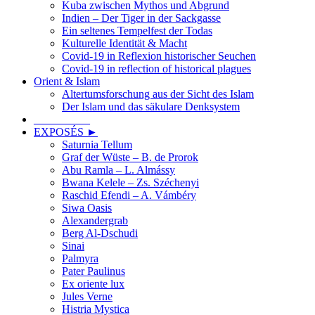
Kuba zwischen Mythos und Abgrund
Indien – Der Tiger in der Sackgasse
Ein seltenes Tempelfest der Todas
Kulturelle Identität & Macht
Covid-19 in Reflexion historischer Seuchen
Covid-19 in reflection of historical plagues
Orient & Islam
Altertumsforschung aus der Sicht des Islam
Der Islam und das säkulare Denksystem
__________
EXPOSÉS ►
Saturnia Tellum
Graf der Wüste – B. de Prorok
Abu Ramla – L. Almássy
Bwana Kelele – Zs. Széchenyi
Raschid Efendi – A. Vámbéry
Siwa Oasis
Alexandergrab
Berg Al-Dschudi
Sinai
Palmyra
Pater Paulinus
Ex oriente lux
Jules Verne
Histria Mystica