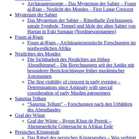
Archäoastronomie – Das Mysterium der Sabier – Foum
al-Rjan – Neulicht des Mondes – First Lunar Crescent
Mysterium der Sabier
Das Mysterium der Sabier – Rätselhafte Zeichnungen,
astrale Symbole, Tempel und Idole der alten Sabier von
Harran in Eski Sumatar (Nordmesopotamien)
Foum al-Rjam
Foum al-Rjam – Archäoastronomische Forschungen im
nordwestlichen Afrika
Neulichtes des Mondes
Die Sichtbarkeit des Neulichtes am frühen
Abendhimmel – Die Berechnungen seit der Antike mit
besonderer Berücksichtigung früher muslimischer
Astronomen
The first visibility of crescent in early evening –
Determinations since Antiquity with special
consideration of early Muslim astronomers
Saturnia Tellum
“Saturnia Tellum” – Forschungen nach den Urbildern
des Abendlandes
Graf der Wüste
Graf der Wüste – Byron Khun de Prorok –
Abenteuerliche Göttersuche in Afrikas Erde
Persisches Königsgrab
Das Rätsel des persischen Königsgrabes – Was verbirgt