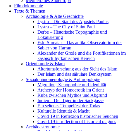
Mediterranes Südeuropa
Filmdokumente
Texte & Themen
Archäologie & Alte Geschichte
Lystra – Die Stadt des Apostels Paulus
Lystra – The City of Saint Paul
Derbe – Historische Topographie und
Lokalisierung
Eski Sumatar – Das antike Observatorium der
Sabier von Harran
Alexander der Große und die Fortifikationen im
kaspisch-hyrkanischen Bereich
Orientkunde & Islam
Altertumsforschung aus der Sicht des Islam
Der Islam und das säkulare Denksystem
Sozialphänomenologie & Anthropologie
Migration, Xenophobie und Idenitität
Archetyp der Homoerotik im Orient
Kuba zwischen Mythos und Abgrund
Indien – Der Tiger in der Sackgasse
Ein seltenes Tempelfest der Todas
Kulturelle Identität & Macht
Covid-19 in Reflexion historischer Seuchen
Covid-19 in reflection of historical plagues
Archäoastronomie