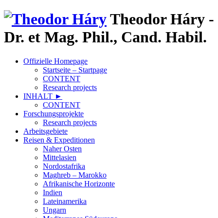
Theodor Háry -
Dr. et Mag. Phil., Cand. Habil.
Offizielle Homepage
Startseite – Startpage
CONTENT
Research projects
INHALT ►
CONTENT
Forschungsprojekte
Research projects
Arbeitsgebiete
Reisen & Expeditionen
Naher Osten
Mittelasien
Nordostafrika
Maghreb – Marokko
Afrikanische Horizonte
Indien
Lateinamerika
Ungarn