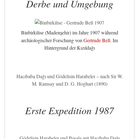
Derbe und Umgebung
Binbirkilise (Maden
ehir) im Jahre 1907 während
ş
archäologischer Forschung von
Gertrude Bell
. Im
Hintergrund der Kızıldağı
Hacıbaba Dağı und Gödelisin Harabeler – nach Sir W.
M. Ramsay und D. G. Hoghart (1890)
Erste Expedition 1987
Gödelisin Harabeler und Posala mit Hacıbaba Dağı