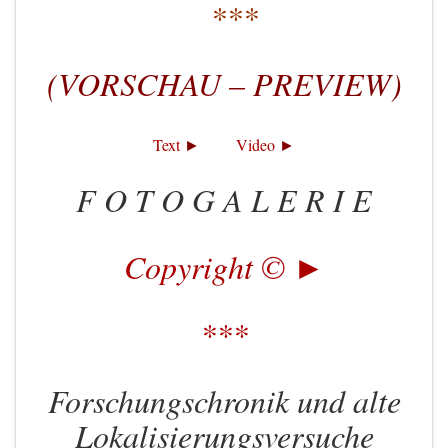
***
(VORSCHAU – PREVIEW)
Text
Video
►
►
F O T O G A L E R I E
Copyright © ►
***
Forschungschronik und alte
Lokalisierungsversuche